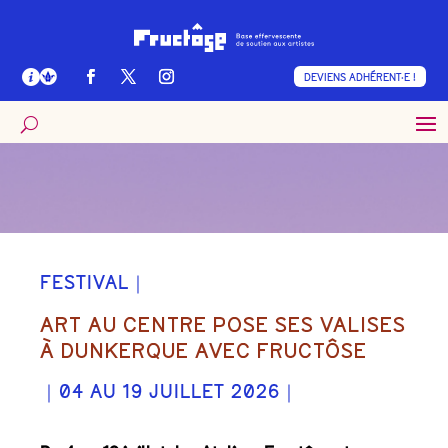
DEVIENS ADHÉRENT·E !
FESTIVAL｜
ART AU CENTRE POSE SES VALISES
À DUNKERQUE AVEC FRUCTÔSE
｜04 AU 19 JUILLET 2026｜